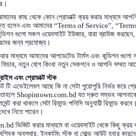
র
।
মাদের কাছ থেকে কোন প্রোডাক্ট ক্রয় করার মাধ্যমে আ
ুক্ত হলেন এবং আমাদের
“
Terms of Service
”
,
“
Terms
কন্ডিশন গুলো সকল ওয়েবসাইট ইউজার
,
যারা ব্রাউজ করছেন
উটরদের জন্য প্রযোজ্য
।
র মাধ্যমে আমাদের আপডেটেড টার্মস এবং কন্ডিশন গুলো স
 ফিচার
,
নতুন যোগ কিংবা নতুন সেকশনে ও আপনি সম্মত আছ
্রাইস এবং প্রোডাক্ট স্টক
াক্ট টি এভেইলেবল আছে কি না সেটা পুরোপুরি নির্ভর করে প
ে তাহলে
Shopintown.com.bd
যত দ্রুত সম্ভব আপনাকে
মেন্ট করা থাকলে সেটা রিফান্ড পলিসি অনুযায়ী রিফান্ড করবে।
দেখে নিতে পারেন
।
om.bd
ভিজিট করার মাধ্যমে বা ওয়েবসাইট থেকে কিছু ক্রয় ক
বৈশ্বিক অবস্থার
,
ইনকামিং স্টক বা সোল্ড আউট হবার কারনে 