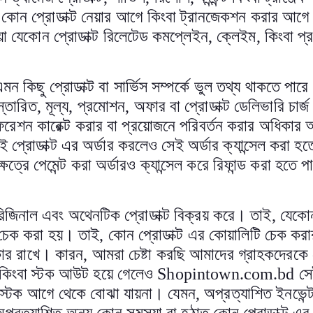
কে কোন প্রোডাক্ট নেয়ার আগে কিংবা ট্রানজেকশন করার আগে ত
নেয়া যেকোন প্রোডাক্ট রিলেটেড কমপ্লেইন
,
ক্লেইম
,
কিংবা প্
 কিছু প্রোডাক্ট বা সার্ভিস সম্পর্কে ভুল তথ্য থাকতে পার
স্তারিত
,
মূল্য
,
প্রমোশন
,
অফার বা প্রোডাক্ট ডেলিভারি চার্জ
ফরেশন কারেক্ট করার বা প্রয়োজনে পরিবর্তন করার অধিকার
প্রোডাক্ট এর অর্ডার করলেও সেই অর্ডার ক্যান্সেল করা হ
ত্রে পেমেন্ট করা অর্ডারও ক্যান্সেল করে রিফান্ড করা হতে প
জিনাল এবং অথেনটিক প্রোডাক্ট বিক্রয় করে। তাই
,
যেকোন
 চেক করা হয়। তাই
,
কোন প্রোডাক্ট এর কোয়ালিটি চেক করা
িকার রাখে। কারন
,
আমরা চেষ্টা করছি আমাদের গ্রাহকদেরকে বে
ে কিংবা স্টক আউট হয়ে গেলেও
Shopintown.com.bd
সে
্ট স্টক আগে থেকে বোঝা যায়না। যেমন
,
অপ্রত্যাশিত ইনভেন্ট