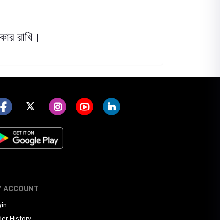
।
কার রাখি
।
Y ACCOUNT
gin
der History