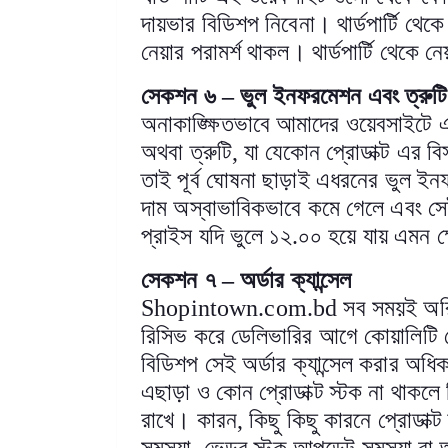
দায়ভার বিডিশপ নিবেনা। থার্ডপার্টি থে
নেয়ার পরামর্শ থাকল। থার্ডপার্টি থেকে 
সেকশন ৬
–
ভুল ইনফরমেশন এবং ত্রুটি
অনাকাঙ্ক্ষিতভাবে আমাদের ওয়েবসাইটে এমন
অথবা ত্রুটি
,
যা যেকোন প্রোডাক্ট এর বি
তাই পূর্ব ঘোষনা ছাড়াই এধরনের ভুল ইন
দাম অস্বাভাবিকভাবে কমে গেলে এবং সেই 
প্রাইস যদি ভুলে ১২.০০ হয়ে যায় এমন ক্ষে
সেকশন ৭
–
অর্ডার ক্যান্সেল
Shopintown.com.bd
সব সময়ই অরি
রিসিভ করে ডেলিভারির আগে কোয়ালিটি
বিডিশপ সেই অর্ডার ক্যান্সেল করার অধ
এছাড়া ও কোন প্রোডাক্ট স্টক না থাকল
রাখে। কারন
,
কিছু কিছু কারনে প্রোডাক