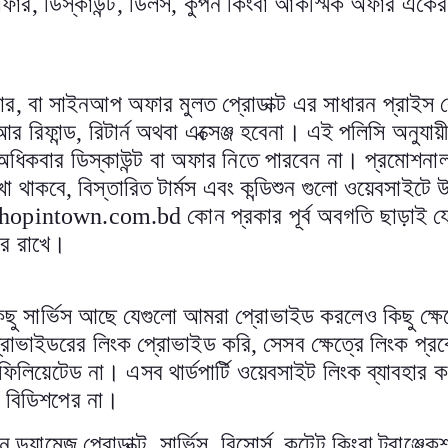
অফার
,
ডিস্কাউন্ট
,
ডিলস
,
কুপন কিংবা আকস্মিক অফার একের
ার
,
বা সাইনআপ অফার মুলত প্রোডাক্ট এর সাধারন প্রাইস 
আর রিফান্ড
,
রিটার্ন অথবা এক্সেঞ্জ হবেনা। এই পলিসি অনুযা
 অধিকবার ডিস্কাউন্ট বা অফার নিতে পারবেন না। প্রমোশন
লিখা থাকবে
,
বিস্তারিত টার্মস এবং কন্ডিশুন গুলো ওয়েবসাইটে 
hopintown.com.bd
কোন প্রকার পূর্ব অবগতি ছাড়া
ার রাখে
।
 কিছু সার্ভিস আছে যেগুলো আমরা প্রোভাইড করলেও কিছু ক্ষেত্র
ি প্রোভাইডরের লিংক প্রোভাইড করি
,
সেসব ক্ষেত্রে লিংক প্রব
িলিয়েটেড না। এসব থার্ডপার্টি ওয়েবসাইট লিংক ব্যাবহার কর
র বিডিশপের না
।
ন ড্যামেজ প্রোডাক্ট
,
সার্ভিস
,
রিসোর্স
,
কন্টেন্ট কিংবা ট্রাঞ্